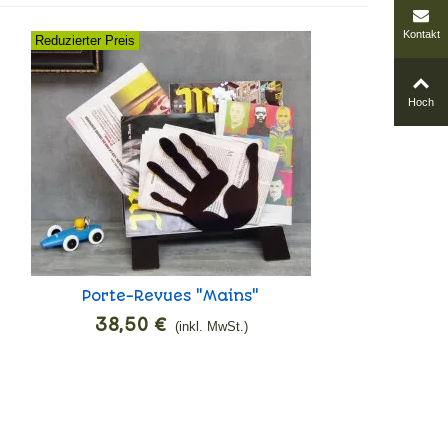
Kontakt
Reduzierter Preis
Hoch
Porte-Revues "Mains"
In den Warenkorb
38,50 €
(inkl. MwSt.)