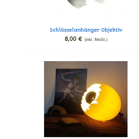
Schlüsselanhänger Objektiv
In den Warenkorb
Mond
8,00 €
(inkl. MwSt.)