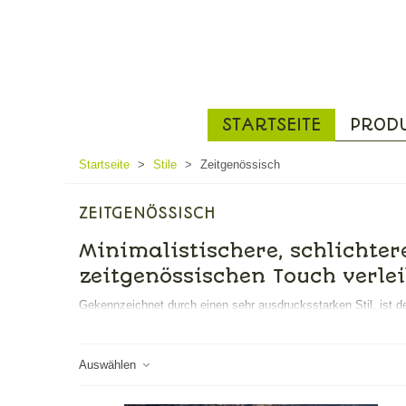
STARTSEITE
PROD
Startseite
>
Stile
>
Zeitgenössisch
ZEITGENÖSSISCH
Minimalistischere, schlichter
zeitgenössischen Touch verlei
Gekennzeichnet durch einen sehr ausdrucksstarken Stil, ist d
Erwartungen von Liebhabern schlichter Dekoration und Innenei
Hier finden Sie Accessoires aus Edelstahl für eine moderne K
Auswählen