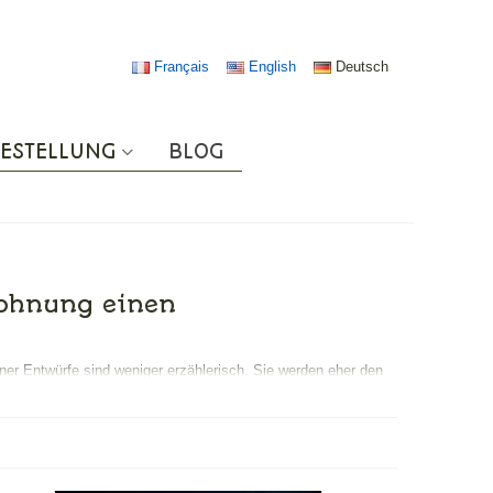
Français
English
Deutsch
ESTELLUNG
BLOG
Wohnung einen
ner Entwürfe sind weniger erzählerisch. Sie werden eher den
in Wohnzimmer oder ein Büro.