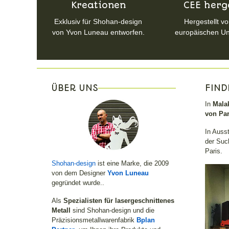
Kreationen
CEE herge
Exklusiv für Shohan-design
Hergestellt vo
von Yvon Luneau entworfen.
europäischen U
ÜBER UNS
FIND
In
Malak
von Par
In Auss
der Such
Paris.
Shohan-design
ist eine Marke, die 2009
von dem Designer
Yvon Luneau
gegründet wurde..
Als
Spezialisten für lasergeschnittenes
Metall
sind Shohan-design und die
Präzisionsmetallwarenfabrik
Bplan