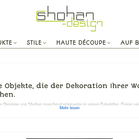
UKTE
STILE
HAUTE DÉCOUPE
AUF B
e Objekte, die der Dekoration Ihrer 
hen.
er Designer von Shohan manchmal prägnanter in seinen Entwürfen. Einige sei
Mehr lesen
nrichtung entsprechen.
üchendekoration, effiziente und originelle Aufbewahrungsmöglichkeiten für e