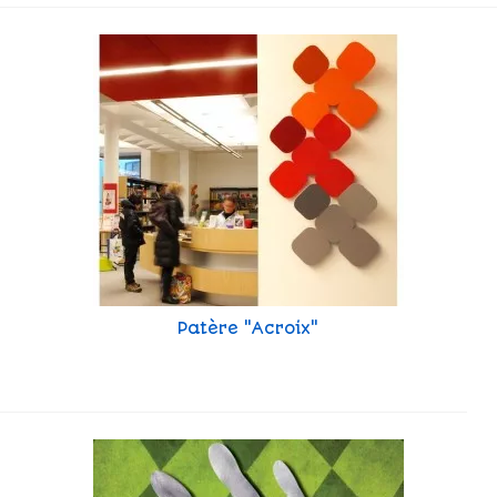
Patère "Acroix"
Vorschau