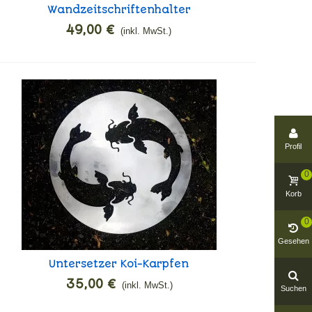
Wandzeitschriftenhalter
In den Warenkorb
Reißverschluss
49,00 €
(inkl. MwSt.)
Profil
0
Korb
0
Gesehen
Untersetzer Koi-Karpfen
In den Warenkorb
35,00 €
(inkl. MwSt.)
Suchen