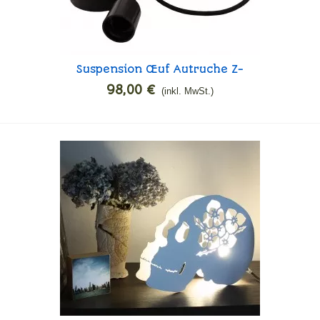
Suspension Œuf Autruche Z-
In den Warenkorb
EGGS
98,00 €
(inkl. MwSt.)