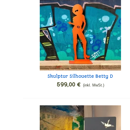
Skulptur Silhouette Betty D
In den Warenkorb
599,00 €
(inkl. MwSt.)