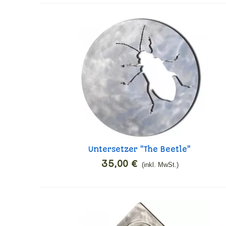
Untersetzer "The Beetle"
In den Warenkorb
35,00 €
(inkl. MwSt.)