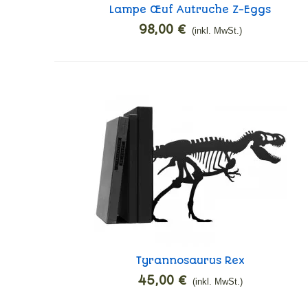
Lampe Œuf Autruche Z-Eggs
In den Warenkorb
98,00 €
(inkl. MwSt.)
Tyrannosaurus Rex
In den Warenkorb
45,00 €
(inkl. MwSt.)