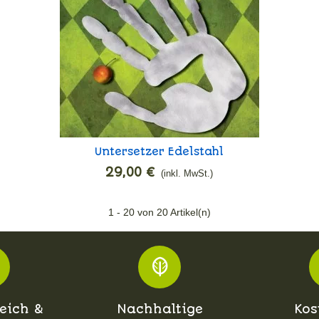
Untersetzer Edelstahl
In den Warenkorb
Handabdruck
29,00 €
(inkl. MwSt.)
1
- 20 von 20 Artikel(n)
eich &
Nachhaltige
Kos