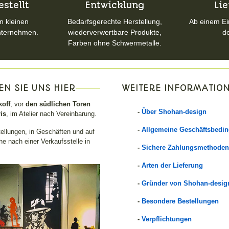
stellt
Entwicklung
Li
n kleinen
Bedarfsgerechte Herstellung,
Ab einem Ei
nternehmen.
wiederverwertbare Produkte,
d
Farben ohne Schwermetalle.
EN SIE UNS HIER
WEITERE INFORMATIO
off
, vor
den südlichen Toren
-
Über Shohan-design
is
, im Atelier nach Vereinbarung.
-
Allgemeine Geschäftsbedi
tellungen, in Geschäften und auf
e nach einer Verkaufsstelle in
-
Sichere Zahlungsmethoden
Google-Guta
-
Arten der Lieferung
"
Das perfekte Geschenk wir
-
Gründer von Shohan-desig
geliefert"
Olivier GALLE
-
Besondere Bestellungen
-
Verpflichtungen
BEWERTEN S