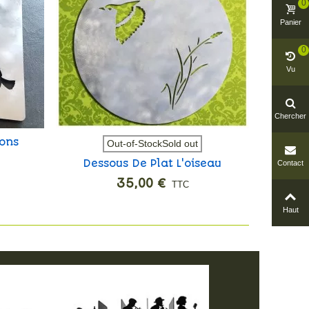
0
Panier
0
Vu
Chercher
sons
D
Vue rapide
Out-of-StockSold out
Dessous De Plat L'oiseau
Contact
35,00 €
TTC
Haut