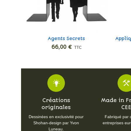
Agents Secrets
Appli
Ajouter
66,00 €
TTC
Créations
Made in F
originales
CE
Dessinées en exclusivité pour
Fabriqué par 
Shohan-design par Yvon
entreprises eu
Luneau.