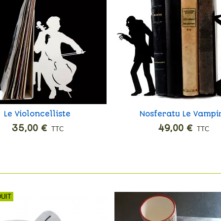
Le Violoncelliste
Nosferatu Le Vampi
Ajouter
Ajouter
35,00 €
49,00 €
TTC
TTC
DUIT