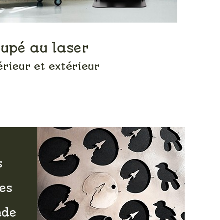
oupé au laser
rieur et extérieur
s
es
nde