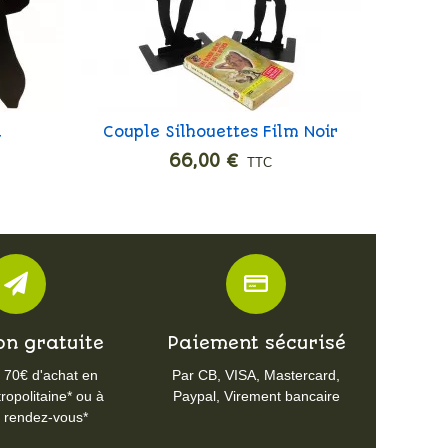
a
Couple Silhouettes Film Noir
Décaps
Ajouter
66,00 €
TTC
on gratuite
Paiement sécurisé
e 70€ d'achat en
Par CB, VISA, Mastercard,
opolitaine* ou à
Paypal, Virement bancaire
r rendez-vous*