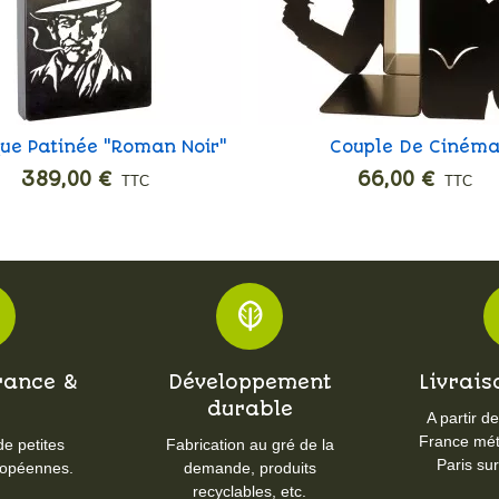
que Patinée "Roman Noir"
Couple De Ciném
Ajouter
Ajouter
389,00 €
66,00 €
TTC
TTC
rance &
Développement
Livrais
E
durable
A partir d
France métr
de petites
Fabrication au gré de la
Paris su
ropéennes.
demande, produits
recyclables, etc.