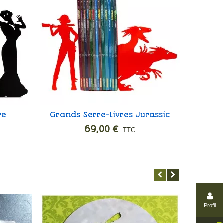
re
Grands Serre-Livres Jurassic
Fab
Ajouter
Hunters
69,00 €
TTC
Profil