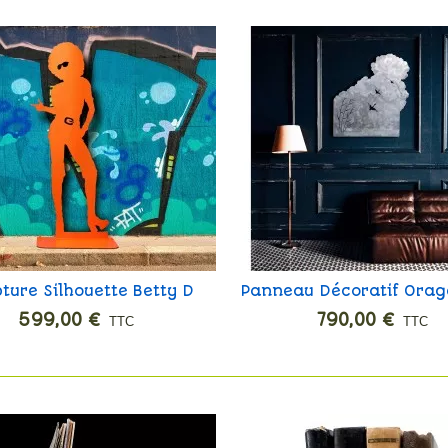
ture Silhouette Betty D
Panneau Décoratif Orag
Ajouter
Ajouter
599,00 €
790,00 €
TTC
TTC