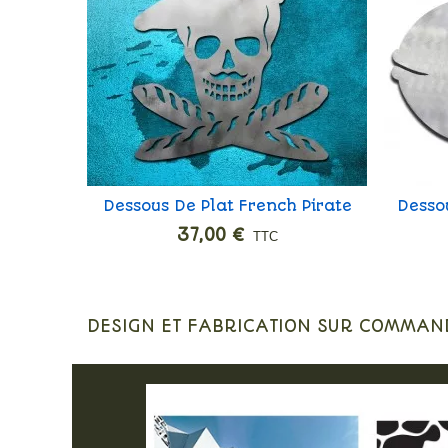
Dessous De Plat French Pirate
Dessou
Ajouter
37,00 €
TTC
DESIGN ET FABRICATION SUR COMMAN