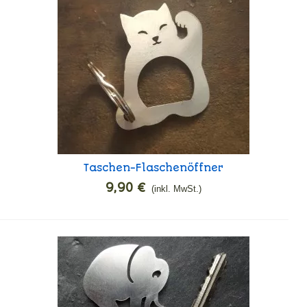
Taschen-Flaschenöffner
In den Warenkorb
Maneki Neko
9,90 €
(inkl. MwSt.)