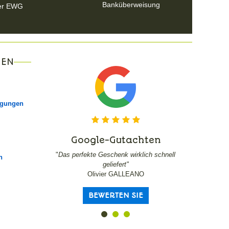
Banküberweisung
er EWG
NEN
ngungen
Google-Gutachten
Goo
"
Das perfekte Geschenk wirklich schnell
"
Serre-livre
n
geliefert"
Olivier GALLEANO
BEWERTEN SIE