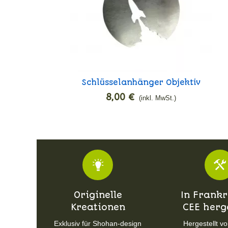
Schlüsselanhänger Objektiv
In den Warenkorb
Mond
8,00 €
(inkl. MwSt.)
Originelle
In Frankr
Kreationen
CEE herge
Exklusiv für Shohan-design
Hergestellt vo