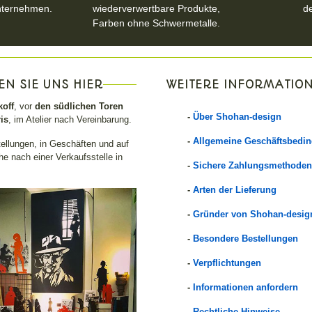
nternehmen.
wiederverwertbare Produkte,
d
Farben ohne Schwermetalle.
EN SIE UNS HIER
WEITERE INFORMATIO
off
, vor
den südlichen Toren
-
Über Shohan-design
is
, im Atelier nach Vereinbarung.
-
Allgemeine Geschäftsbedi
tellungen, in Geschäften und auf
e nach einer Verkaufsstelle in
-
Sichere Zahlungsmethoden
-
Arten der Lieferung
-
Gründer von Shohan-desig
-
Besondere Bestellungen
-
Verpflichtungen
-
Informationen anfordern
-
Rechtliche Hinweise