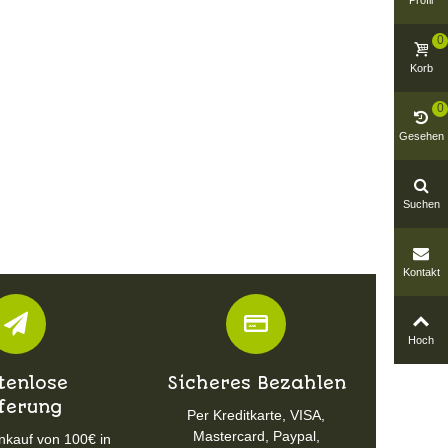
Profil
0
Korb
0
Gesehen
Suchen
Kontakt
Hoch
tenlose
Sicheres Bezahlen
eferung
Per Kreditkarte, VISA,
Mastercard, Paypal,
nkauf von 100€ in