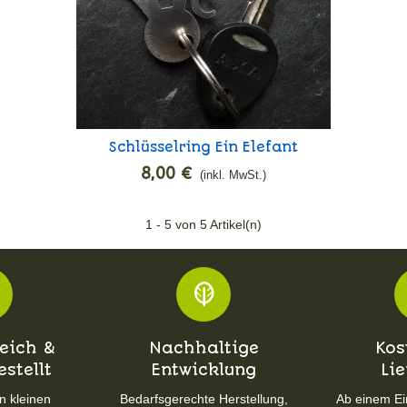
Schlüsselring Ein Elefant
In den Warenkorb
8,00 €
(inkl. MwSt.)
1
- 5 von 5 Artikel(n)
eich &
Nachhaltige
Kos
stellt
Entwicklung
Li
n kleinen
Bedarfsgerechte Herstellung,
Ab einem Ei