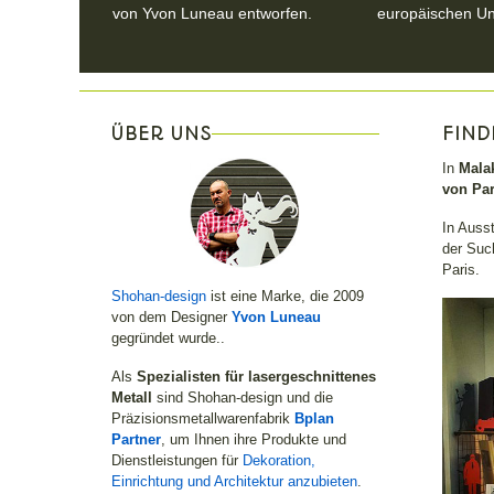
von Yvon Luneau entworfen.
europäischen U
ÜBER UNS
FIND
In
Malak
von Par
In Auss
der Such
Paris.
Shohan-design
ist eine Marke, die 2009
von dem Designer
Yvon Luneau
gegründet wurde..
Als
Spezialisten für lasergeschnittenes
Metall
sind Shohan-design und die
Präzisionsmetallwarenfabrik
Bplan
Partner
, um Ihnen ihre Produkte und
Dienstleistungen für
Dekoration,
Einrichtung und Architektur anzubieten
.