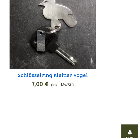
Schlüsselring Kleiner Vogel
In den Warenkorb
7,00 €
(inkl. MwSt.)