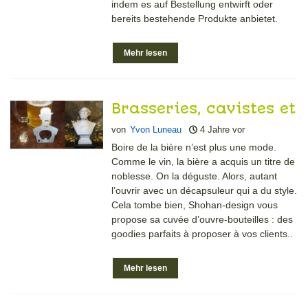
indem es auf Bestellung entwirft oder
bereits bestehende Produkte anbietet.
Mehr lesen
Brasseries, cavistes et
bars à bières,
von
Yvon Luneau
4 Jahre vor
pourquoi ne pas
Boire de la bière n’est plus une mode.
Comme le vin, la bière a acquis un titre de
proposer des
noblesse. On la déguste. Alors, autant
décapsuleurs
l’ouvrir avec un décapsuleur qui a du style.
Cela tombe bien, Shohan-design vous
originaux à vos
propose sa cuvée d’ouvre-bouteilles : des
clients ?
goodies parfaits à proposer à vos clients..
Mehr lesen