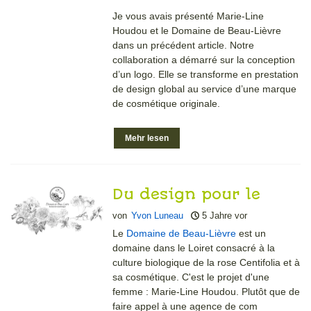
Je vous avais présenté Marie-Line
Houdou et le Domaine de Beau-Lièvre
dans un précédent article. Notre
collaboration a démarré sur la conception
d’un logo. Elle se transforme en prestation
de design global au service d’une marque
de cosmétique originale.
Mehr lesen
Du design pour le
Domaine de Beau-
von
Yvon Luneau
5 Jahre vor
Lièvre
Le
Domaine de Beau-Lièvre
est un
domaine dans le Loiret consacré à la
culture biologique de la rose Centifolia et à
sa cosmétique. C'est le projet d'une
femme : Marie-Line Houdou. Plutôt que de
faire appel à une agence de com