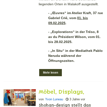
liegenden Orten in Malakoff ausgestellt.
- „Œuvres“ im Atelier Kraft, 37 rue
Gabriel Crié, vom
01. bis
09.02.2025
.
- „Explorations“ in der Tréso, 8
av du Président Wilson, vom 01.
bis 28.02.2025.
- „In Situ“ in der Mediathek Pablo
Neruda während der
Öffnungszeiten.
Mehr lesen
Möbel, Displays,
Buchstützen usw.
von
Yvon Luneau
3 Jahre vor
Maßgeschneiderte
Shohan-design stellt das