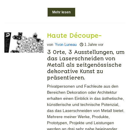
Mehr lesen
Haute Découpe-
Ausstellung in
von
Yvon Luneau
1 Jahre vor
Malakoff im Februar
3 Orte, 3 Ausstellungen, um
das Laserschneiden von
2025
Metall als zeitgenössische
dekorative Kunst zu
präsentieren.
Privatpersonen und Fachleute aus den
Bereichen Dekoration oder Architektur
erhalten einen Einblick in das ästhetische,
künstlerische und technische Potenzial,
das das Laserschneiden von Metall bietet.
Mehrere meiner Werke, Produkte,
Prototypen, Projekte und Leistungen
werden an drei sehr nahe beieinander