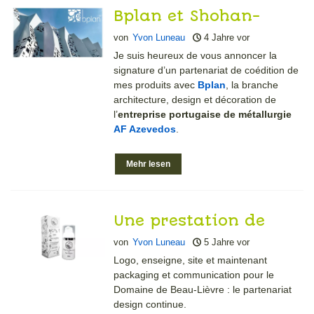
Bplan et Shohan-
design signe un
von
Yvon Luneau
4 Jahre vor
partenariat de
Je suis heureux de vous annoncer la
signature d’un partenariat de coédition de
coédition
mes produits avec
Bplan
, la branche
architecture, design et décoration de
l’
entreprise portugaise de métallurgie
AF Azevedos
.
Mehr lesen
Une prestation de
design global pour
von
Yvon Luneau
5 Jahre vor
une marque
Logo, enseigne, site et maintenant
packaging et communication pour le
Domaine de Beau-Lièvre : le partenariat
design continue.