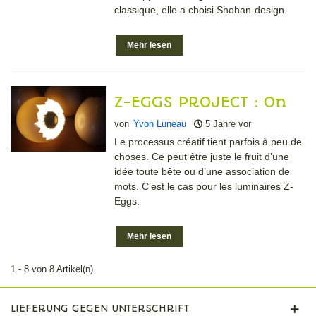
classique, elle a choisi Shohan-design.
Mehr lesen
Z-EGGS PROJECT : On
ne fait pas de crêpes
von
Yvon Luneau
5 Jahre vor
sans casser des œufs
Le processus créatif tient parfois à peu de
choses. Ce peut être juste le fruit d’une
idée toute bête ou d’une association de
mots. C’est le cas pour les luminaires Z-
Eggs.
Mehr lesen
1 - 8 von 8 Artikel(n)
LIEFERUNG GEGEN UNTERSCHRIFT