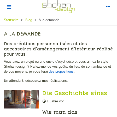
Startseite
>
Blog
>
A la demande
A LA DEMANDE
Des créations personnalisées et des
accessoires d’aménagement d’intérieur réalisé
pour vous.
Vous avez un projet ou une envie d’objet déco et vous aimez le style
Shohan-design ? Parlez-moi de vos goûts, du lieu, de son ambiance et
de vos moyens, je vous ferai
des propositions
.
En attendant, découvrez mes réalisations.
Die Geschichte eines
Designs für ein
1 Jahre vor
Display zum
Wie man das
Anschnallen