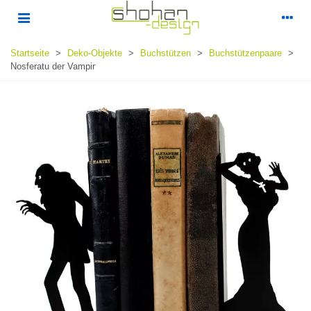
Startseite
>
Deko-Objekte
>
Buchstützen
>
Buchstützenpaare
>
Nosferatu der Vampir