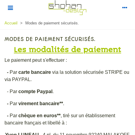
Accueil
>
Modes de paiement sécurisés.
MODES DE PAIEMENT SÉCURISÉS.
Les modalités de paiement
Le paiement peut s'effectuer :
-
Par
carte bancaire
via la solution sécurisée STRIPE ou
via PAYPAL.
- Par
compte Paypal
.
-
Par
virement bancaire**
.
-
Par
chèque en euros**
, tiré sur un établissement
bancaire français et libellé à :
Yvon LUNEAU
- 4 pl. du 11 novembre 92240 MALAKOFF.