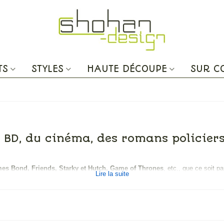
TS
STYLES
HAUTE DÉCOUPE
SUR 
la BD, du cinéma, des romans policie
mes Bond, Friends, Starky et Hutch, Game of Thrones
, etc., que ce soit pa
Lire la suite
 s’invite dans la décoration de nos intérieurs.
traits dans certaines de ses créations. Les silhouettes découpés au laser qui
ent un objet qui vous rappellera un moment pop culture de votre vie. Pourquoi