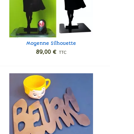
Moyenne Silhouette
Ajouter
"Vengeance"
89,00 €
TTC