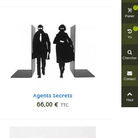
0
Panier
0
Vu
Chercher
Contact
Agents Secrets
Ajouter
Haut
66,00 €
TTC