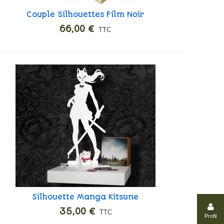
Couple Silhouettes Film Noir
Ajouter
66,00 €
TTC
Silhouette Manga Kitsune
Ajouter
35,00 €
TTC
Profil