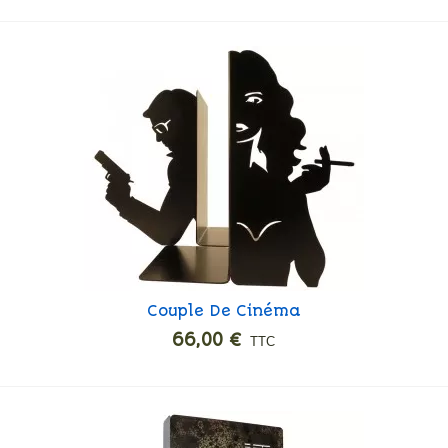
Couple De Cinéma
Ajouter
66,00 €
TTC