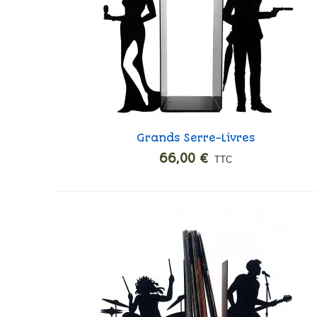
Grands Serre-Livres
Ajouter
Champagne
66,00 €
TTC