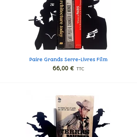
Paire Grands Serre-Livres Film
Ajouter
Noir
66,00 €
TTC