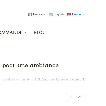
Français
English
Deutsch
COMMANDE
BLOG
rs pour une ambiance
r la télévision, le cinéma, la littérature ou la bande-dessinée, la
 ornent ses objets décoratifs ne sont pas des personnages
Précédent
2/2
 ne pas le prendre pour la décoration de chez vous ?