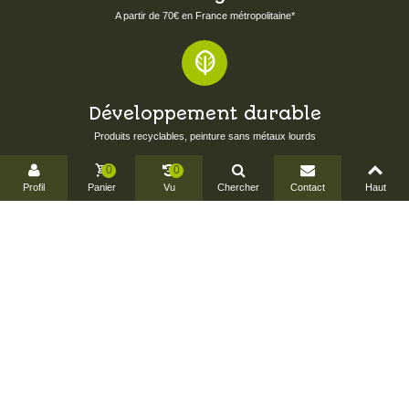
A partir de 70€ en France métropolitaine*
Développement durable
Produits recyclables, peinture sans métaux lourds
0
0
Profil
Panier
Vu
Chercher
Contact
Haut
Made in France & CEE
Fabriqué par de petites entreprises européennes
Créations originales
Dessinées en exclusivité pour Shohan-design.