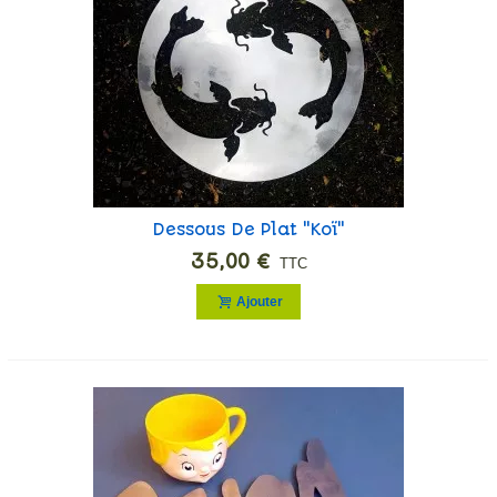
Dessous De Plat "Koï"
35,00 €
TTC
Ajouter