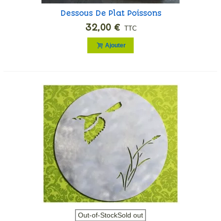
Dessous De Plat Poissons
Rouges
32,00 €
TTC
Ajouter
Out-of-StockSold out