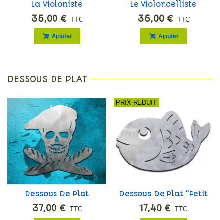
La Violoniste
Le Violoncelliste
35,00 €
35,00 €
TTC
TTC
Ajouter
Ajouter
DESSOUS DE PLAT
PRIX REDUIT
Dessous De Plat
Dessous De Plat "Petit
French Pirate
Poisson" Avec Défaut
37,00 €
17,40 €
TTC
TTC