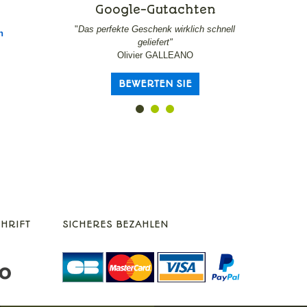
Google-Gutachten
Goo
"
Das perfekte Geschenk wirklich schnell
"
Serre-livre
n
geliefert"
Olivier GALLEANO
BEWERTEN SIE
HRIFT
SICHERES BEZAHLEN