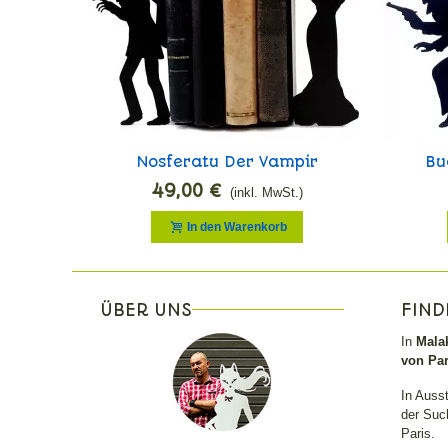
Nosferatu Der Vampir
Bu
49,00 €
(inkl. MwSt.)
In den Warenkorb
ÜBER UNS
FIND
In
Malak
von Par
In Auss
der Such
Paris.