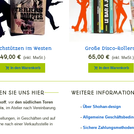
chstützen Im Westen
Große Disco-Roller
Buchstützen
49,00 €
65,00 €
(inkl. MwSt.)
(inkl. MwSt.)
In den Warenkorb
In den Warenkorb
EN SIE UNS HIER
WEITERE INFORMATIO
off
, vor
den südlichen Toren
-
Über Shohan-design
is
, im Atelier nach Vereinbarung.
-
Allgemeine Geschäftsbedi
tellungen, in Geschäften und auf
e nach einer Verkaufsstelle in
-
Sichere Zahlungsmethoden