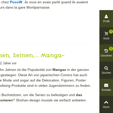
fs chez
PoooW
. Je vous en avais parlé quand ils avaient
urs dans la gare Montparnasse.
Profil
0
Korb
0
nen, Seinen,... Manga-
Gesehen
en erobern Shohan-design.
2 Jahre vor
ehn Jahren ist die Popularität von
Mangas
in der ganzen
Suchen
g gestiegen. Diese Art von japanischen Comics hat auch
e Mode und sogar auf die Dekoration. Figuren, Poster
ising-Produkte sind in vielen Jugendzimmern zu finden.
Kontakt
t Buchstützen, um die Serien zu befestigen und
das
korieren
? Shohan-design musste sie einfach anbieten.
Hoch