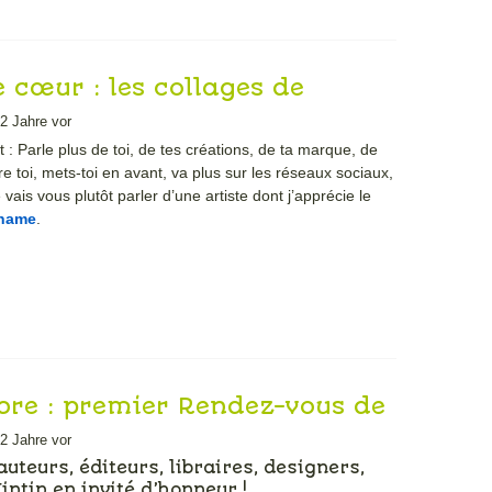
 cœur : les collages de
Malo de Paname.
2 Jahre vor
 : Parle plus de toi, de tes créations, de ta marque, de
e toi, mets-toi en avant, va plus sur les réseaux sociaux,
 vais vous plutôt parler d’une artiste dont j’apprécie le
aname
.
bre : premier Rendez-vous de
lakoff.
2 Jahre vor
uteurs, éditeurs, libraires, designers,
intin en invité d’honneur !