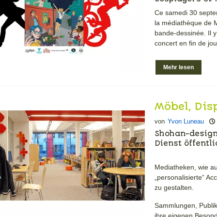
Ce samedi 30 septem
la médiathèque de M
bande-dessinée. Il y
concert en fin de j
Mehr lesen
Möbel, Dis
Maßgeschn
von
Yvon Luneau
Mediathek
Shohan-design 
Dienst öffentl
Mediatheken, wie a
„personalisierte“ A
zu gestalten.
Sammlungen, Publik
ihre eigenen Besond