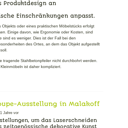
 Produktdesign an
ische Einschränkungen anpasst.
s Objekts oder eines praktischen Möbelstücks erfolgt
en. Einige davon, wie Ergonomie oder Kosten, sind
e sind es weniger. Dies ist der Fall bei den
esonderheiten des Ortes, an dem das Objekt aufgestellt
soll.
ge tragende Stahlbetonpfeiler nicht durchbohrt werden.
Kleinmöbeln ist daher kompliziert.
oupe-Ausstellung in Malakoff
r 2025
1 Jahre vor
sstellungen, um das Laserschneiden
ls zeitgenössische dekorative Kunst