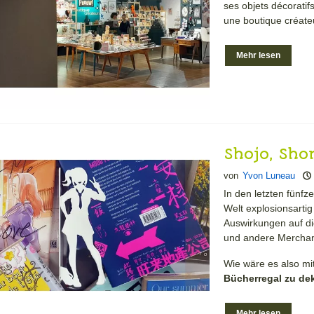
ses objets décorati
une boutique créate
Mehr lesen
Shojo, Sho
Buchstütz
von
Yvon Luneau
In den letzten fünfz
Welt explosionsarti
Auswirkungen auf di
und andere Merchand
Wie wäre es also mi
Bücherregal zu de
Mehr lesen