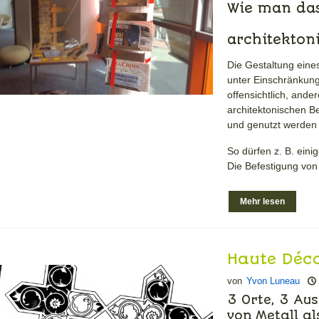
Wie man das
architekton
Die Gestaltung eine
unter Einschränkung
offensichtlich, ander
architektonischen B
und genutzt werden 
So dürfen z. B. eini
Die Befestigung von 
Mehr lesen
Haute Déc
im Februa
von
Yvon Luneau
3 Orte, 3 Au
von Metall a