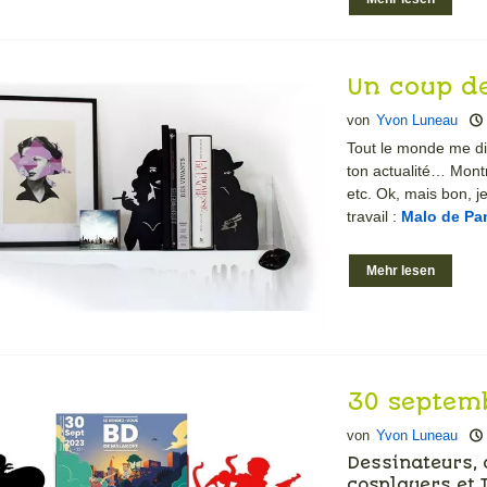
Un coup de
l'artiste 
von
Yvon Luneau
Tout le monde me dit
ton actualité… Montr
etc. Ok, mais bon, je
travail :
Malo de P
Mehr lesen
30 septem
la BD à Ma
von
Yvon Luneau
Dessinateurs, a
cosplayers et T