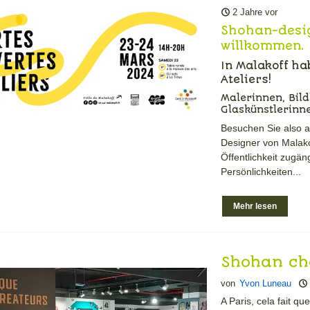
Malakoff
2 Jahre vor
Shohan-desig
willkommen.
In Malakoff ha
Ateliers!
Malerinnen, Bil
Glaskünstlerinn
Besuchen Sie also a
Designer von Malako
Öffentlichkeit zugäng
Persönlichkeiten...
Mehr lesen
Shohan che
Beaugrenel
von
Yvon Luneau
A Paris, cela fait 