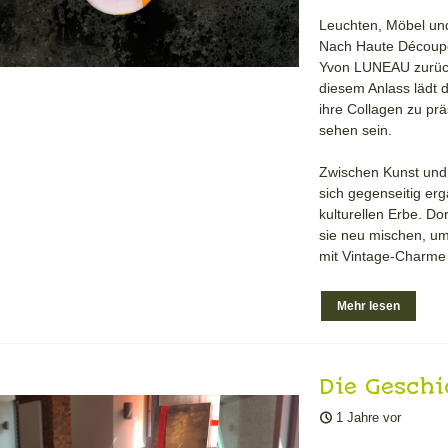
Leuchten, Möbel und
Nach Haute Découpe
Yvon LUNEAU zurück,
diesem Anlass lädt 
ihre Collagen zu pr
sehen sein.
Zwischen Kunst und D
sich gegenseitig er
kulturellen Erbe. D
sie neu mischen, u
mit Vintage-Charme
Mehr lesen
Die Geschi
Display z
1 Jahre vor