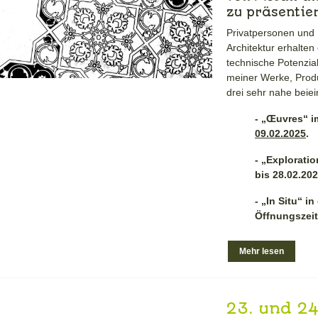
zu präsentie
Privatpersonen und 
Architektur erhalten
technische Potenzia
meiner Werke, Produ
drei sehr nahe beiei
- „Œuvres“ im
09.02.2025
.
- „Exploratio
bis 28.02.202
- „In Situ“ 
Öffnungszeit
Mehr lesen
23. und 24