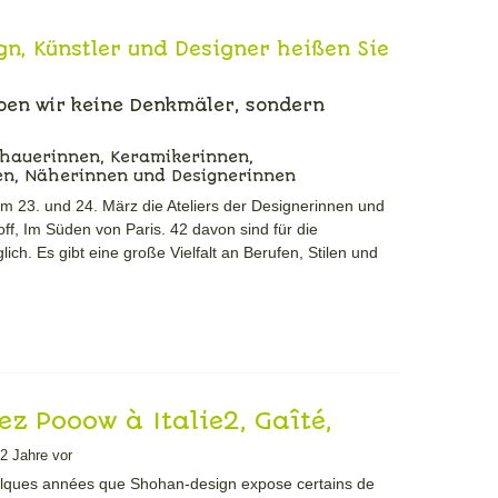
n, Künstler und Designer heißen Sie
ben wir keine Denkmäler, sondern
dhauerinnen, Keramikerinnen,
en, Näherinnen und Designerinnen
m 23. und 24. März die Ateliers der Designerinnen und
ff, Im Süden von Paris. 42 davon sind für die
lich. Es gibt eine große Vielfalt an Berufen, Stilen und
z Pooow à Italie2, Gaîté,
le, etc.
2 Jahre vor
quelques années que Shohan-design expose certains de