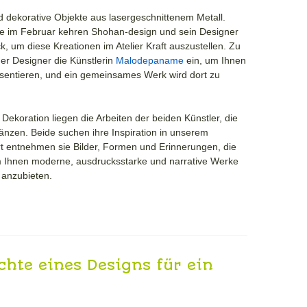
 dekorative Objekte aus lasergeschnittenem Metall.
 im Februar kehren Shohan-design und sein Designer
 um diese Kreationen im Atelier Kraft auszustellen. Zu
der Designer die Künstlerin
Malodepaname
ein, um Ihnen
äsentieren, und ein gemeinsames Werk wird dort zu
ekoration liegen die Arbeiten der beiden Künstler, die
gänzen. Beide suchen ihre Inspiration in unserem
ort entnehmen sie Bilder, Formen und Erinnerungen, die
m Ihnen moderne, ausdrucksstarke und narrative Werke
 anzubieten.
chte eines Designs für ein
um Anschnallen