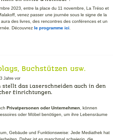
bre 2023, entre la place du 11 novembre, La Tréso et
alakoff, venez passer une journée sous le signe de la
 aura des livres, des rencontres des conférences et un
ournée. Découvrez
le programme ici
.
plays, Buchstützen usw.
eiderte Kreationen für
3 Jahre vor
en.
stellt das Laserschneiden auch in den
icher Einrichtungen.
uch
Privatpersonen oder Unternehmen
, können
ccessoires oder Möbel benötigen, um ihre Lebensräume
um, Gebäude und Funktionsweise: Jede Mediathek hat
erheiten. Daher ist es manchmal schwierig, die