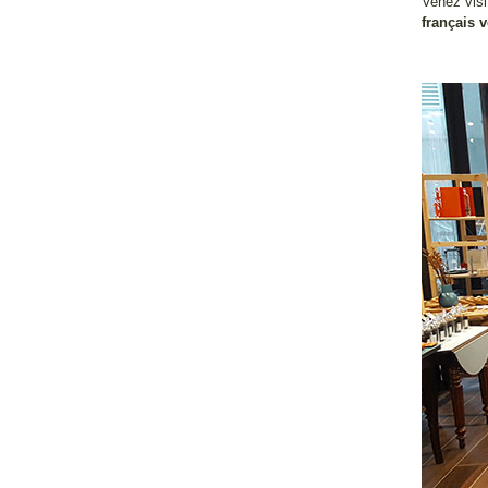
Venez visi
français 