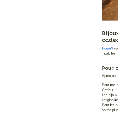
Bijou
cade
PoooW
vou
Tiwit, les
Pour o
Après un m
Pour une p
Gaffeur.
Les bijoux
l’originalité
Pour les 
soirée plu