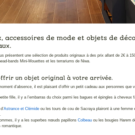
x, accessoires de mode et objets de décor
aux.
s présentent une sélection de produits originaux à des prix allant de 2€ à 15
 head-bands Mini-Mouettes et les terrariums de Niwa.
ffrir un objet original à votre arrivée.
oment d’absence, il est plaisant d’offrir un petit cadeau aux personnes que v
etite fille, il y a l’embarras du choix parmi les bagues et épingles à cheveux 
 d’
Astrance et Clémide
ou les tours de cou de Sacraya plairont à une femme é
.
hommes, il y a les superbes nœuds papillons
Colbeau
ou les bougies Harem d
s romantique.