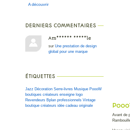
A découvrir
DERNIERS COMMENTAIRES
Am****** *****le
sur
Une prestation de design
global pour une marque
ÉTIQUETTES
Jazz
Décoration
Serre-livres
Musique
PoooW
boutiques créateurs
enseigne
logo
Revendeurs
Bplan
professionnels
Vintage
Pooo
boutique créateurs
idée cadeau originale
Avant de p
Rambouill