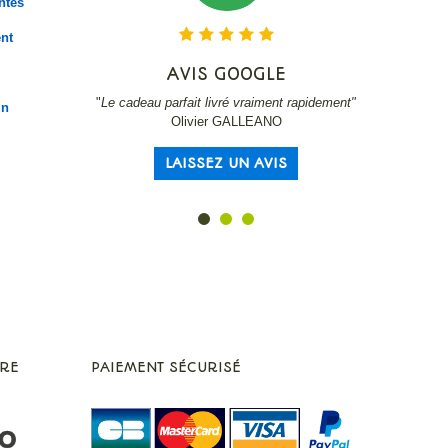
ntes
nt
AVIS GOOGLE
A
"
Le cadeau parfait livré vraiment rapidement"
"
Serre-livre
gn
Olivier GALLEANO
LAISSEZ UN AVIS
L
URE
PAIEMENT SÉCURISÉ