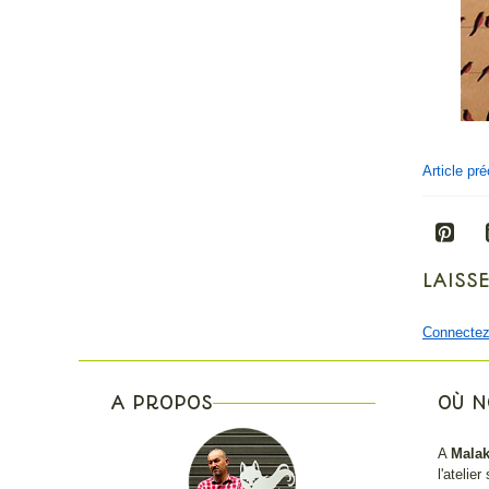
Article pr
LAISS
Connectez
A PROPOS
OÙ N
A
Malak
l'atelie