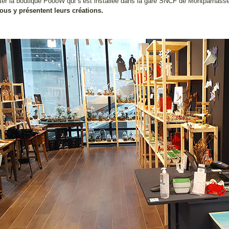
ter la boutique PoooW qui s’est installée dans la gare SNCF de Montparnasse
vous y présentent leurs créations.