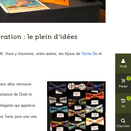
ation : le plein d’idées
0€. Vous y trouverez, entre autres, les bijoux de
Tochu De
et
Profil
0
ous allez retrouver.
Panier
fantaisie de Dodo le
0
légante qui apprécie
Vu
es Sens pour une une
Chercher