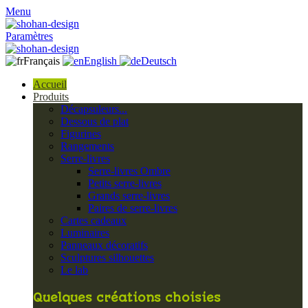
Menu
Paramètres
Français
English
Deutsch
Accueil
Produits
Décapsuleurs...
Dessous de plat
Figurines
Rangements
Serre-livres
Serre-livres Ombre
Petits serre-livres
Grands serre-livres
Paires de serre-livres
Cartes cadeaux
Luminaires
Panneaux décoratifs
Sculptures silhouettes
Le lab
Quelques créations choisies