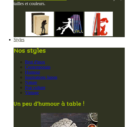
tailles et couleurs.
Styles
Nos styles
Brut d'inox
Contemporain
Humour
Inspirations Japon
Nature
Pop culture
Vintage
Un peu d'humour à table !