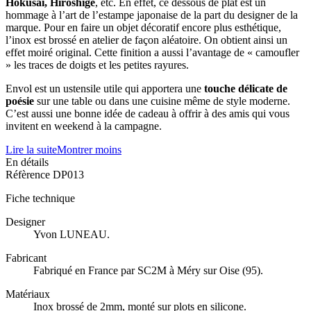
Hokusai, Hiroshige
, etc. En effet, ce dessous de plat est un
hommage à l’art de l’estampe japonaise de la part du designer de la
marque. Pour en faire un objet décoratif encore plus esthétique,
l’inox est brossé en atelier de façon aléatoire. On obtient ainsi un
effet moiré original. Cette finition a aussi l’avantage de « camoufler
» les traces de doigts et les petites rayures.
Envol est un ustensile utile qui apportera une
touche délicate de
poésie
sur une table ou dans une cuisine même de style moderne.
C’est aussi une bonne idée de cadeau à offrir à des amis qui vous
invitent en weekend à la campagne.
Lire la suite
Montrer moins
En détails
Réfèrence
DP013
Fiche technique
Designer
Yvon LUNEAU.
Fabricant
Fabriqué en France par SC2M à Méry sur Oise (95).
Matériaux
Inox brossé de 2mm, monté sur plots en silicone.