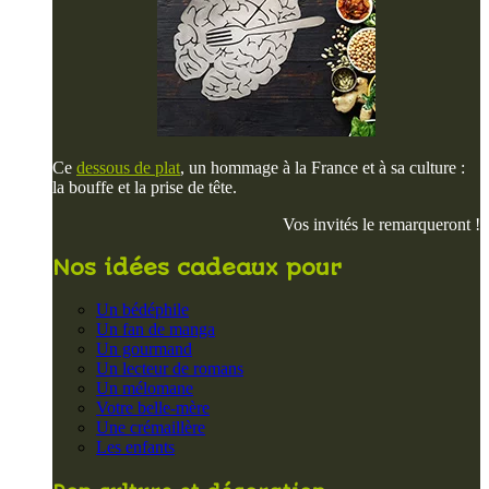
Ce
dessous de plat
, un hommage à la France et à sa culture :
la bouffe et la prise de tête.
Vos invités le remarqueront !
Nos idées cadeaux pour
Un bédéphile
Un fan de manga
Un gourmand
Un lecteur de romans
Un mélomane
Votre belle-mère
Une crémaillère
Les enfants