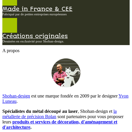
Made in France & CEE
Fabriqué par de petites entreprises européennes
Créations originales
Dessinées en exclusivité pour Shohan-design.
A propos
Shohan-design
est une marque fondée en 2009 par le designer
Yvon
Luneau
.
Spécialistes du métal découpé au laser
, Shohan-design et
la
métallerie de précision Bplan
sont partenaires pour vous proposer
leurs
produits et services de décoration, d'aménagement et
d'architecture
.