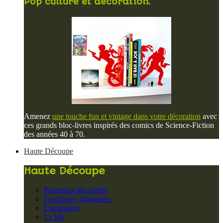
Pop culture et décoration.
Amenez
une touche fun et vintage dans votre décoration
avec
ces grands bloc-livres inspirés des comics de Science-Fiction
des années 40 à 70.
Haute Découpe
Haute Découpe
Panneaux décoratifs
Sculptures silhouettes
Luminaires
Le lab