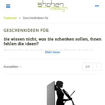
Startseite
>
Geschenkideen für
GESCHENKIDEEN FÜR
Sie wissen nicht, was Sie schenken sollen, Ihnen
fehlen die Ideen?
Hier finden Sie eine Auswahl an dekorativen Objekten, die sich als
Mehr lesen
Geschenkideen für Ihre Lieben eignen.
Zurück
Weit
2/4
Auswählen