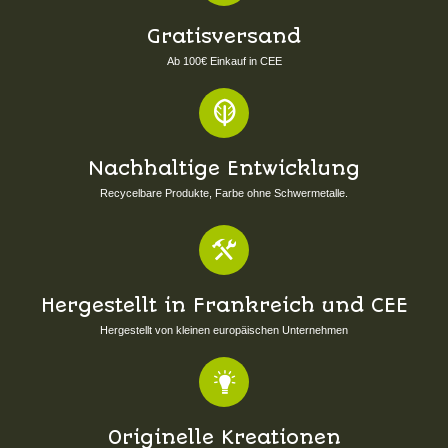
Schlüsselring Ein Elefant
8,00 €
(inkl. MwSt.)
In den Warenkorb
Suspension Œuf Autruche Z-
EGGS
98,00 €