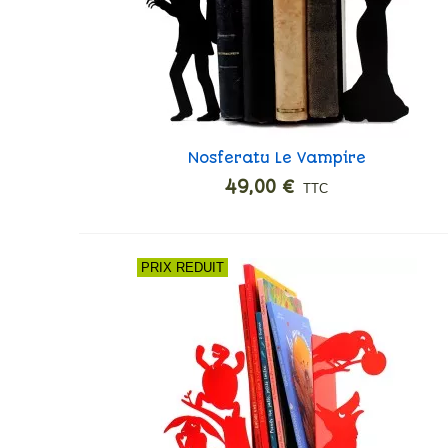
Nosferatu Le Vampire
Ajouter
49,00 €
TTC
PRIX REDUIT