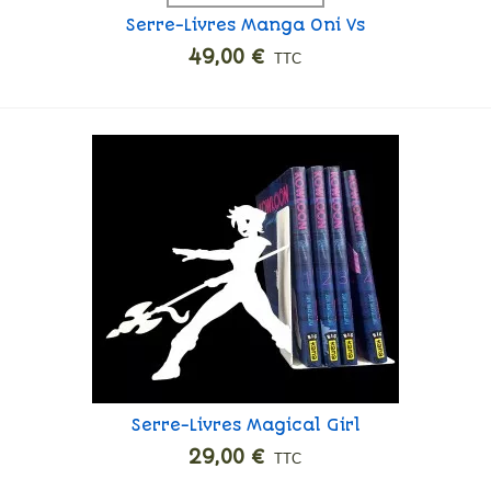
Serre-Livres Manga Oni Vs
Kitsune
49,00 €
TTC
Serre-Livres Magical Girl
Vue rapide
29,00 €
TTC