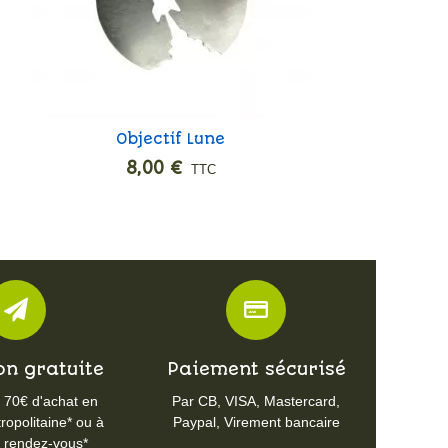
Objectif Lune
Ajouter
8,00 €
TTC
on gratuite
Paiement sécurisé
e 70€ d'achat en
Par CB, VISA, Mastercard,
opolitaine* ou à
Paypal, Virement bancaire
r rendez-vous*