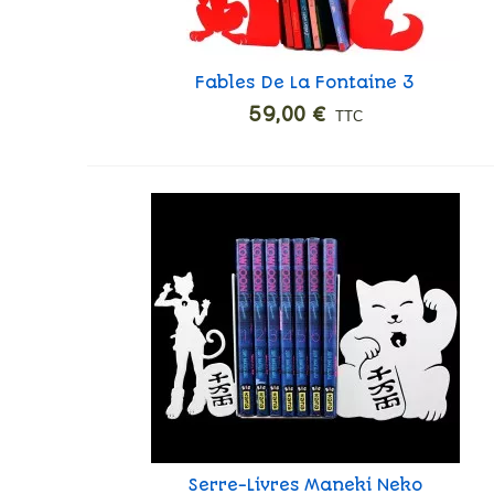
Fables De La Fontaine 3
Ajouter
59,00 €
TTC
Serre-Livres Maneki Neko
Ajouter