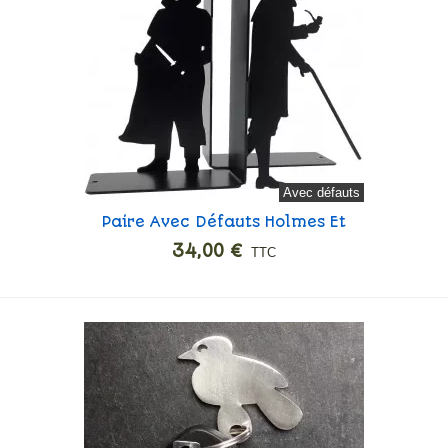
Avec défauts
Paire Avec Défauts Holmes Et
Ajouter
Moriarty
34,00 €
TTC