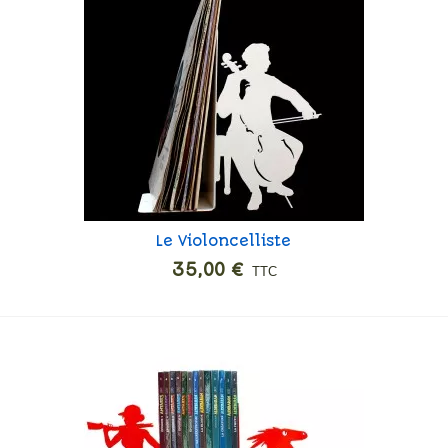
Le Violoncelliste
Ajouter
35,00 €
TTC