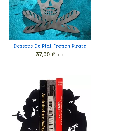
Dessous De Plat French Pirate
Ajouter
37,00 €
TTC