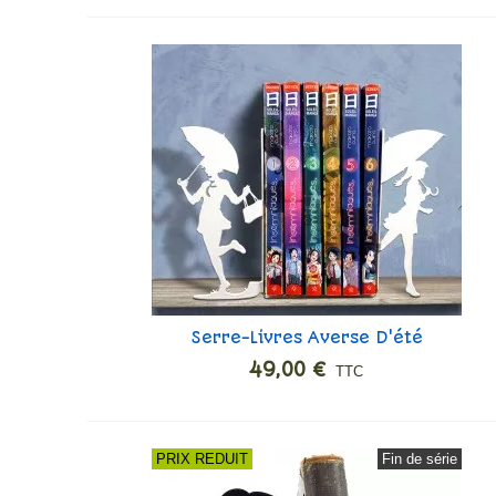
Serre-Livres Averse D'été
Ajouter
49,00 €
TTC
PRIX REDUIT
Fin de série