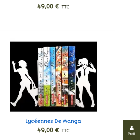
Ronin
49,00 €
TTC
Lycéennes De Manga
Ajouter
49,00 €
TTC
Profil