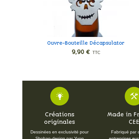
Ouvre-Bouteille Décapsulator
Ajouter
9,90 €
TTC
Créations
Made in F
originales
CE
Dessinées en exclusivité pour
Fabriqué par 
Shohan-design par Yvon
entreprises eu