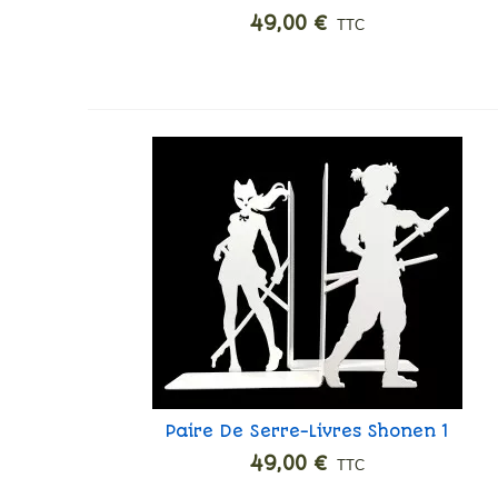
Family
49,00 €
TTC
Paire De Serre-Livres Shonen 1
Ajouter
49,00 €
TTC