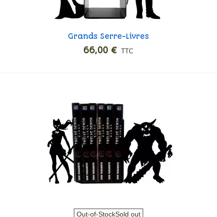
Grands Serre-Livres
Ajouter
Champagne
66,00 €
TTC
Vue rapide
Out-of-StockSold out