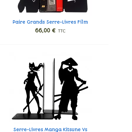
Paire Grands Serre-Livres Film
Ajouter
Noir
66,00 €
TTC
Serre-Livres Manga Kitsune Vs
Ajouter