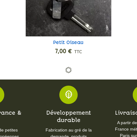
Petit Oiseau
Ajouter
7,00 €
TTC
rance &
Développement
Livrais
E
durable
A partir d
France métr
de petites
Fabrication au gré de la
Paris su
ropéennes.
demande, produits