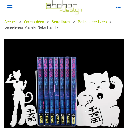
Accueil
>
Objets déco
>
Serre-livres
>
Petits serre-livres
>
Serre-livres Maneki Neko Family