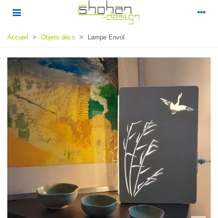
Accueil
>
Objets déco
>
Lampe Envol