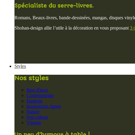
Spécialiste du serre-livres.
Romans, Beaux-livres, bande-dessinées, mangas, disques vinyle
Shohan-design allie l’utile à la décoration en vous proposant
3 
Styles
Nos styles
Brut d'inox
Contemporain
Humour
Inspirations Japon
Nature
Pop culture
Vintage
Un peu d'humour à table !