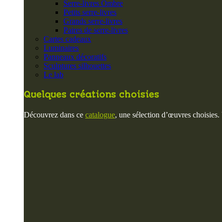
Serre-livres Ombre
Petits serre-livres
Grands serre-livres
Paires de serre-livres
Cartes cadeaux
Luminaires
Panneaux décoratifs
Sculptures silhouettes
Le lab
Quelques créations choisies
Découvrez dans ce
catalogue
, une sélection d’œuvres choisies.