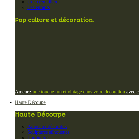
Une crémaillère
Les enfants
Pop culture et décoration.
Amenez
une touche fun et vintage dans votre décoration
avec ce
Haute Découpe
Haute Découpe
Panneaux décoratifs
Sculptures silhouettes
Luminaires