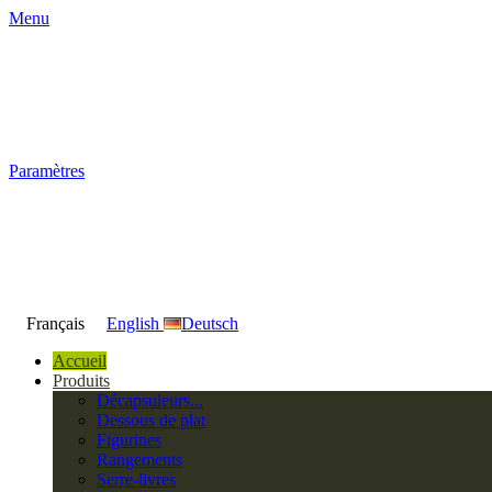
Menu
Paramètres
Français
English
Deutsch
Accueil
Produits
Décapsuleurs...
Dessous de plat
Figurines
Rangements
Serre-livres