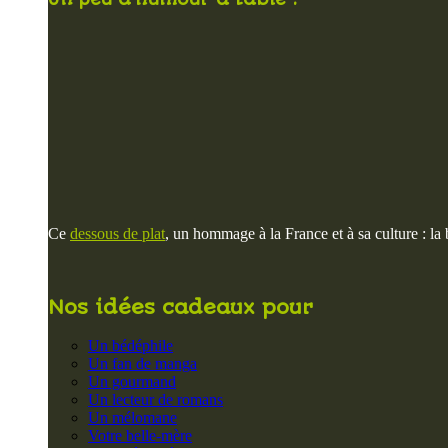
Ce
dessous de plat
, un hommage à la France et à sa culture : la b
Nos idées cadeaux pour
Un bédéphile
Un fan de manga
Un gourmand
Un lecteur de romans
Un mélomane
Votre belle-mère